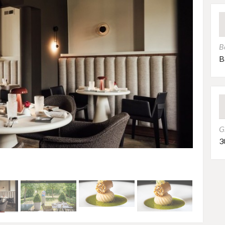
B
B
G
3