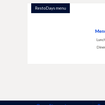
RestoDays menu
Menu
Lunch
Dine