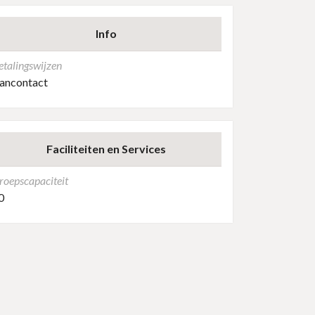
Info
etalingswijzen
ancontact
Faciliteiten en Services
roepscapaciteit
0